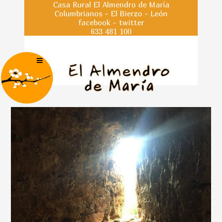
Casa Rural El Almendro de María
Columbrianos - El Bierzo - León
facebook
-
twitter
633 481 100